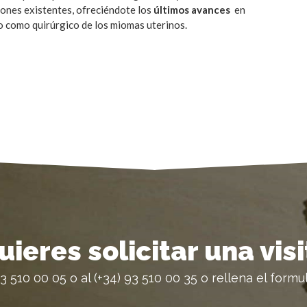
iones existentes, ofreciéndote los
últimos avances
en
o como quirúrgico de los miomas uterinos.
uieres solicitar una vis
3 510 00 05 o al (+34) 93 510 00 35 o rellena el formul