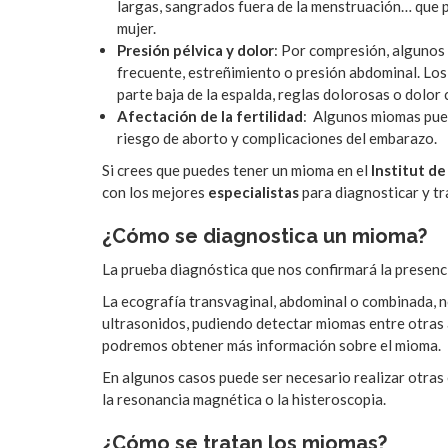
largas, sangrados fuera de la menstruación… que p
mujer.
Presión pélvica y dolor
: Por compresión, algunos
frecuente, estreñimiento o presión abdominal. Los
parte baja de la espalda, reglas dolorosas o dolor 
Afectación de la fertilidad
: Algunos miomas pue
riesgo de aborto y complicaciones del embarazo.
Si crees que puedes tener un mioma en el
Institut d
con los mejores
especialistas
para diagnosticar y tr
¿Cómo se diagnostica un mioma?
La prueba diagnóstica que nos confirmará la presenc
La ecografía transvaginal, abdominal o combinada, no
ultrasonidos, pudiendo detectar miomas entre otras 
podremos obtener más información sobre el mioma.
En algunos casos puede ser necesario realizar otra
la resonancia magnética o la histeroscopia.
¿Cómo se tratan los miomas?