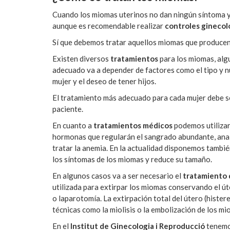
Cuando los miomas uterinos no dan ningún síntoma y
aunque es recomendable realizar
controles ginecol
Sí que debemos tratar aquellos miomas que producen s
Existen diversos
tratamientos
para los miomas, algu
adecuado va a depender de factores como el tipo y n
mujer y el deseo de tener hijos.
El tratamiento más adecuado para cada mujer debe s
paciente.
En cuanto a
tratamientos médicos
podemos utilizar
hormonas que regularán el sangrado abundante, anal
tratar la anemia. En la actualidad disponemos tambi
los síntomas de los miomas y reduce su tamaño.
En algunos casos va a ser necesario el
tratamiento 
utilizada para extirpar los miomas conservando el út
o laparotomía. La extirpación total del útero (histe
técnicas como la miolisis o la embolización de los mi
En el
Institut de Ginecologia i Reproducció
tenemos