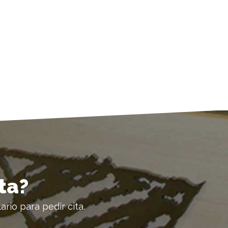
ita?
ario para pedir cita.