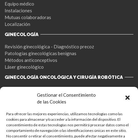
Equipo médico
Instalaciones
Mutuas colaboradoras
Localización
GINECOLOGÍA
Revisión ginecológica - Diagnóstico precoz
Patologías ginecológicas benignas
Métodos anticonceptivos
Láser ginecológico
GINECOLOGÍA ONCOLÓGICA Y CIRUGÍA ROBÓTICA
Cáncer de ovario
Gestionar el Consentimiento
Cáncer de cuello uterino
de las Cookies
Cáncer de endometrio
Patologia mamaria
Para ofrecer las mejores experiencias, utilizamos tecnologías como las
Cirugía robótica
cookies para almacenar y/o acceder a la información del dispositivo. El
consentimiento de estas tecnologías nos permitirá procesar datos como el
FERTILIDAD
comportamiento de navegación o las identificaciones únicas en este sitio.
No consentir o retirar el consentimiento, puede afectar negativamente a