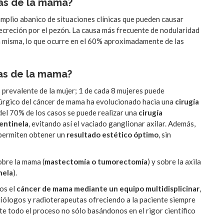
as de la mama?
plio abanico de situaciones clínicas que pueden causar
ecreción por el pezón. La causa más frecuente de nodularidad
 la misma, lo que ocurre en el 60% aproximadamente de las
as de la mama?
 prevalente de la mujer; 1 de cada 8 mujeres puede
irúrgico del cáncer de mama ha evolucionado hacia una
cirugía
del 70% de los casos se puede realizar una
cirugía
centinela
, evitando así el vaciado ganglionar axilar. Además,
permiten obtener un
resultado estético óptimo
, sin
obre la mama (
mastectomía o tumorectomía
) y sobre la axila
nela
).
os el
cáncer de mama mediante un equipo multidisplicinar
,
diólogos y radioterapeutas ofreciendo a la paciente siempre
e todo el proceso no sólo basándonos en el rigor científico