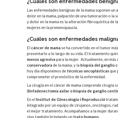
¿Cuáles son enfermedades benign
Las enfermedades benignas de la mama suponen un am
dolor en la mama, palpación de una tumoración o la s
y dolor en la mama es la alteración fibroquística de
mujeres en la premenopausia.
¿Cuáles son enfermedades malign
El
cáncer de mama
se ha convertido en el tumor más
presentarlo a lo largo de su vida. El tratamiento qu
menos agresiva
para la mujer. Actualmente, en más 
conservadora
de la mama, y la
biopsia del ganglio 
hoy día disponemos de
técnicas oncoplásticas
que 
comprometer el pronóstico de la enfermedad.
La cirugía en el cáncer de mama comprende cirugía s
(
linfadenectomía axilar o biopsia de ganglio centi
En el
Institut de Ginecologia i Reproducció
tratam
integrado por un equipo de cirujanos, oncólogos, ra
el mejor tratamiento. Acompañamos a la mujer durant
sino también brindando un
trato humano.