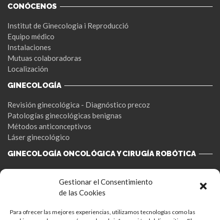
CONÓCENOS
Institut de Ginecologia i Reproducció
Equipo médico
Instalaciones
Mutuas colaboradoras
Localización
GINECOLOGÍA
Revisión ginecológica - Diagnóstico precoz
Patologías ginecológicas benignas
Métodos anticonceptivos
Láser ginecológico
GINECOLOGÍA ONCOLÓGICA Y CIRUGÍA ROBÓTICA
Cáncer de ovario
Gestionar el Consentimiento
Cáncer de cuello uterino
de las Cookies
Cáncer de endometrio
Patologia mamaria
Para ofrecer las mejores experiencias, utilizamos tecnologías como las
Cirugía robótica