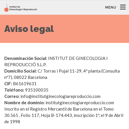
MENU
Aviso legal
Denominación Social:
INSTITUT DE GINECOLOGIA I
REPRODUCCIÓ S.L.P.
Domicilio Social:
C/ Torras i Pujal 11-29, 4ª planta (Consulta
nº7), 08022 Barcelona
CIF:
B61619631
Teléfono:
935100035
Correo:
info@institutginecologiareproduccio.com
Nombre de dominio:
institutginecologiareproduccio.com
Inscrito en el Registro Mercantil de Barcelona en el Tomo
30.565 , Folio 117, Hoja B-174.443, inscripción 1ª, el 9 de Abril
de 1998