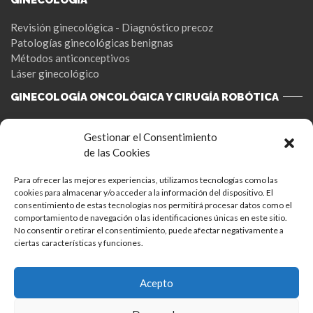
Revisión ginecológica - Diagnóstico precoz
Patologías ginecológicas benignas
Métodos anticonceptivos
Láser ginecológico
GINECOLOGÍA ONCOLÓGICA Y CIRUGÍA ROBÓTICA
Cáncer de ovario
Gestionar el Consentimiento
Cáncer de cuello uterino
de las Cookies
Cáncer de endometrio
Patologia mamaria
Para ofrecer las mejores experiencias, utilizamos tecnologías como las
Cirugía robótica
cookies para almacenar y/o acceder a la información del dispositivo. El
consentimiento de estas tecnologías nos permitirá procesar datos como el
FERTILIDAD
comportamiento de navegación o las identificaciones únicas en este sitio.
No consentir o retirar el consentimiento, puede afectar negativamente a
Fertilidad natural
ciertas características y funciones.
Reproducción Asistida
Acepto