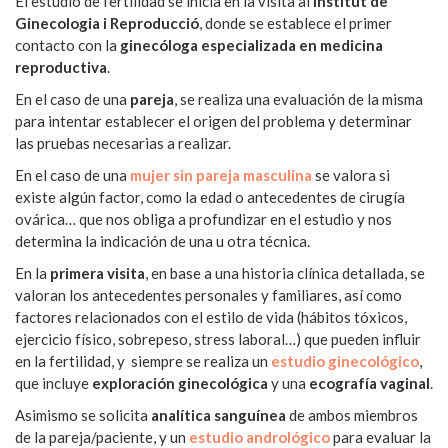
El estudio de fertilidad se inicia en la visita al
Institut de
Ginecologia i Reproducció
, donde se establece el primer
contacto con la
ginecóloga especializada en medicina
reproductiva
.
En el caso de una
pareja
, se realiza una evaluación de la misma
para intentar establecer el origen del problema y determinar
las pruebas necesarias a realizar.
En el caso de una
mujer sin pareja masculina
se valora si
existe algún factor, como la edad o antecedentes de cirugía
ovárica… que nos obliga a profundizar en el estudio y nos
determina la indicación de una u otra técnica.
En la
primera visita
, en base a una historia clínica detallada, se
valoran los antecedentes personales y familiares, así como
factores relacionados con el estilo de vida (hábitos tóxicos,
ejercicio físico, sobrepeso, stress laboral…) que pueden influir
en la fertilidad, y siempre se realiza un
estudio ginecológico
,
que incluye
exploración ginecológica
y una
ecografía vaginal
.
Asimismo se solicita
analítica sanguínea
de ambos miembros
de la pareja/paciente, y un
estudio andrológico
para evaluar la